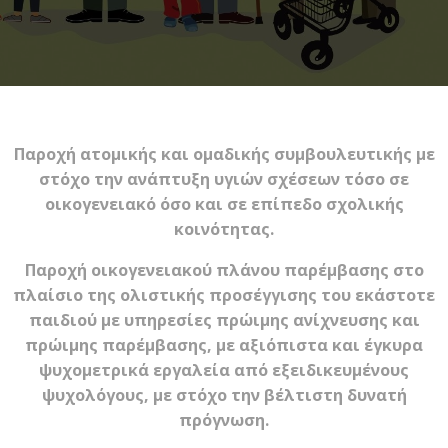
Παροχή ατομικής και ομαδικής συμβουλευτικής με
στόχο την ανάπτυξη υγιών σχέσεων τόσο σε
οικογενειακό όσο και σε επίπεδο σχολικής
κοινότητας.
Παροχή οικογενειακού πλάνου παρέμβασης στο
πλαίσιο της ολιστικής προσέγγισης του εκάστοτε
παιδιού με υπηρεσίες πρώιμης ανίχνευσης και
πρώιμης παρέμβασης, με αξιόπιστα και έγκυρα
ψυχομετρικά εργαλεία από εξειδικευμένους
ψυχολόγους, με στόχο την βέλτιστη δυνατή
πρόγνωση.